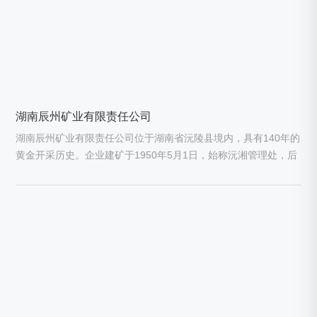
湖南辰州矿业有限责任公司
湖南辰州矿业有限责任公司位于湖南省沅陵县境内，具有140年的
黄金开采历史。企业建矿于1950年5月1日，始称沅湘管理处，后
变更为湘西钨矿、冶金工业部湘西金矿、湖南省湘西金矿;2000年
12月25日，经湖南省人民政府批准改制成为湖南辰州矿业有限责
任公司;2006年6月1日整体变更为湖南辰州矿业股份有限公司;200
7年8月16日，公司完成首次公开发行股票后在深圳交易所挂牌上
市，股票简称“辰州矿业”，证券代码“002155”;2015年5月7日，上
市公司更名为湖南黄金股份有限公司，迁址长沙;2015年5月8日，
登记成立为湖南辰州矿业有限责任公司，为湖南黄金股份有限公
司全资子公司。