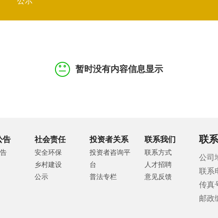
公示
暂时没有内容信息显示
联
公告
社会责任
投资者关系
联系我们
告
安全环保
投资者咨询平
联系方式
公司
乡村建设
台
人才招聘
联系
公示
普法专栏
意见反馈
传真号
邮政编