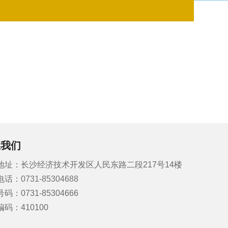
系我们
地址：长沙经济技术开发区人民东路二段217号14楼
电话：
0731-85304688
码：0731-85304666
码：410100