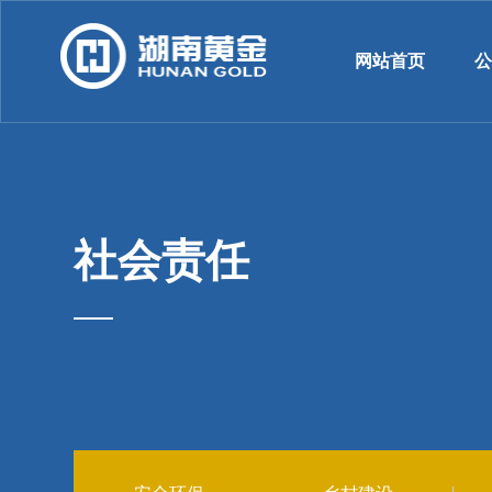
网站首页
社会责任