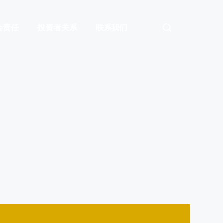
会责任
投资者关系
联系我们