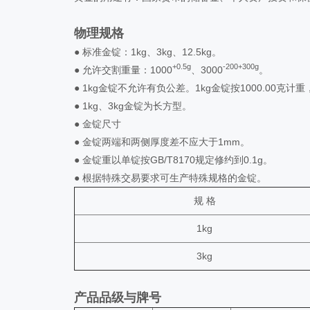
物理规格
● 标准金锭：1kg、3kg、12.5kg。
+0.5g
-200+300g
● 允许交割重量：1000
、3000
。
● 1kg金锭不允许有负公差。1kg金锭按1000.00克计
● 1kg、3kg金锭为长方型。
● 金锭尺寸
● 金锭两端和两侧厚度差不应大于1mm。
● 金锭重以单锭按GB/T8170规定修约到0.1g。
● 根据特殊交易要求可生产特殊规格的金锭。
规 格
1kg
3kg
产品品级与牌号