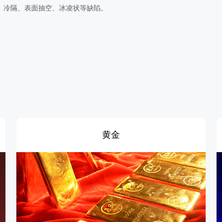
、冷隔、表面抽空、冰凌状等缺陷。
黄金