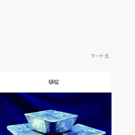
下一个
无
锑锭