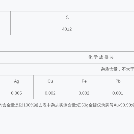
长
40±2
化 学 成 份 %
杂质含量，不大
Ag
Cu
Fe
Pb
0.005
0.002
0.002
0.001
.99的含金量是以100%减去表中杂志实测含量;②50g金锭仅为牌号Au-99.
。