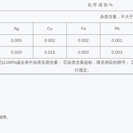
化 学 成 份 %
杂质含量，不大
Ag
Cu
Fe
Pb
0.005
0.002
0.002
0.001
0.020
0.015
0.003
0.003
含金量是以100%减去表中杂质实测含量； ②杂质含量超标，降至相应的牌号； 
行规定。
倾角。