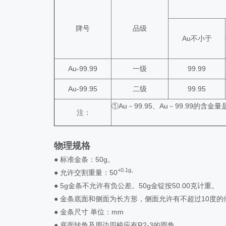
牌号
品级
Au不小于
Au-99.99
一级
99.99
Au-99.95
二级
99.95
①Au－99.95、Au－99.99的
注：
物理规格
● 标准金条：50g。
+0.1g。
● 允许交割重量：50
● 5g金条不允许有负公差。50g金锭按50.00克计重。
● 金条底面和侧面为长方形，侧面允许有不超过10度的
● 金条尺寸 单位：mm
● 底面转角及周边四棱应有R2-3的圆角。