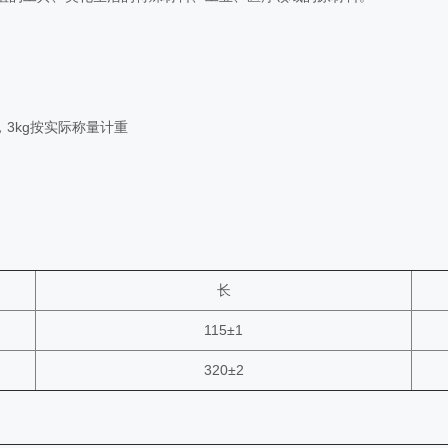
重，3kg按实际称量计重
长
115±1
320±2