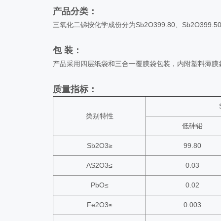
产品分类：
三氧化二锑按化学成份分为Sb2O399.80、Sb2O399.50
包 装：
产品采用四层纸袋和三合一覆膜袋包装，内附塑料薄膜袋，
质量指标：
类别特性
低砷铅
Sb2O3≥
99.80
AS2O3≤
0.03
PbO≤
0.02
Fe2O3≤
0.003