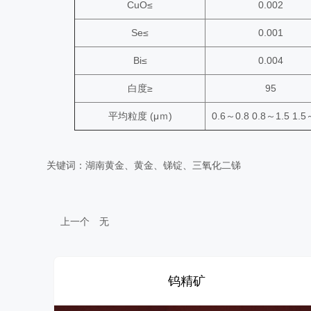
CuO≤
0.002
Se≤
0.001
Bi≤
0.004
白度≥
95
平均粒度 (μｍ)
0.6～0.8 0.8～1.5 1.5
关键词：湖南黄金、黄金、锑锭、三氧化二锑
上一个
无
钨精矿