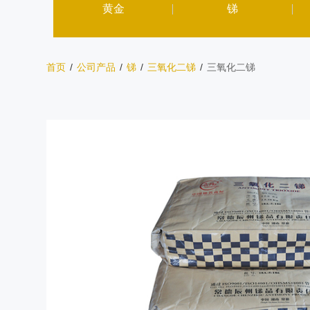
黄金
锑
首页
/
公司产品
/
锑
/
三氧化二锑
/
三氧化二锑