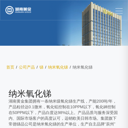
首页
/
公司产品
/
锑
/
纳米氧化锑
/
纳米氧化锑
1
/
1
纳米氧化锑
湖南黄金集团拥有一条纳米级氧化锑生产线，产能200吨/年，
产品粒径达0.1微米，氧化铅控制在10PPM以下，氧化砷控制
在50PPM以下，产品白度达98%以上。产品品质与服务深受国
内、国际市场客户的高度认可，远销欧美日韩市场。集团旗下
常德锑品公司是纳米氧化锑的生产单位，生产自主品牌“辰州”