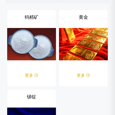
钨精矿
黄金
更多

更多

锑锭