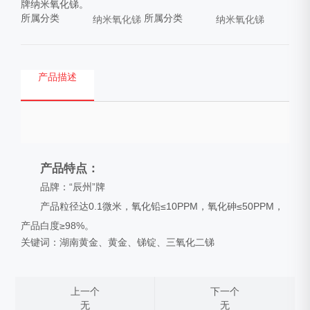
牌纳米氧化锑。
所属分类
所属分类
纳米氧化锑
纳米氧化锑
产品描述
产品特点：
品牌：“辰州”牌
产品粒径达0.1微米，氧化铅≤10PPM，氧化砷≤50PPM，
产品白度≥98%。
关键词：湖南黄金、黄金、锑锭、三氧化二锑
上一个
下一个
无
无