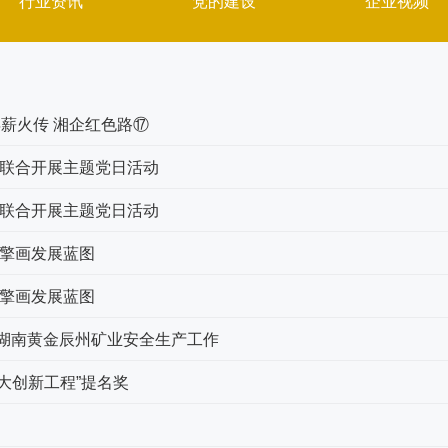
行业资讯
党的建设
企业视频
薪火传 湘企红色路⑰
业联合开展主题党日活动
业联合开展主题党日活动
方擎画发展蓝图
方擎画发展蓝图
湖南黄金辰州矿业安全生产工作
大创新工程”提名奖